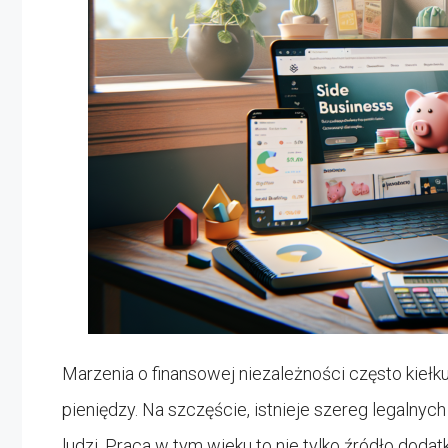
Marzenia o finansowej niezależności często kiełk
pieniędzy. Na szczęście, istnieje szereg legaln
ludzi. Praca w tym wieku to nie tylko źródło dod