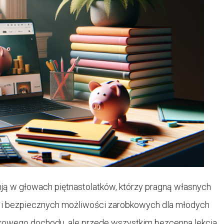
ują w głowach piętnastolatków, którzy pragną własnych
ych i bezpiecznych możliwości zarobkowych dla młodych
atkowego dochodu, ale przede wszystkim bezcenna lekcja