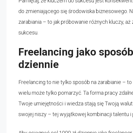
Pamiętaj, że kluczem do sukcesu jest konsekwent
do zmieniającego się środowiska biznesowego. 
zarabiania – to jak próbowanie różnych kluczy, aż
sukcesu.
Freelancing jako sposób
dziennie
Freelancing to nie tylko sposób na zarabianie – to s
wielu może tylko pomarzyć. Ta forma pracy zdalne
Twoje umiejętności i wiedza stają się Twoją walu
swojej niszy – tej wyjątkowej kombinacji talentu i 
Aby osiągnąć cel 1000 zł dziennie jako freelancer