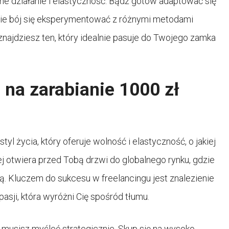
ne działanie i elastyczność. Bądź gotów adaptować się
Nie bój się eksperymentować z różnymi metodami
 znajdziesz ten, który idealnie pasuje do Twojego zamka
 na zarabianie 1000 zł
tyl życia, który oferuje wolność i elastyczność, o jakiej
j otwiera przed Tobą drzwi do globalnego rynku, gdzie
tą. Kluczem do sukcesu w freelancingu jest znalezienie
pasji, która wyróżni Cię spośród tłumu.
, musisz myśleć strategicznie. Skup się na wysoko