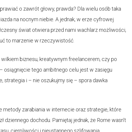
yprawiać o zawrót głowy, prawda? Dla wielu osób taka
iazda na nocnym niebie. A jednak, w erze cyfrowej
spółczesny świat otwiera przed nami wachlarz możliwości,
uć to marzenie w rzeczywistość.
m wilkiem biznesu, kreatywnym freelancerem, czy po
 – osiągnięcie tego ambitnego celu jest w zasięgu
, strategia i – nie oszukujmy się – spora dawka
metody zarabiania w internecie oraz strategie, które
 zł dziennego dochodu. Pamiętaj jednak, że Rome wasn’t
asu, cierpliwości i nieustannego szlifowania