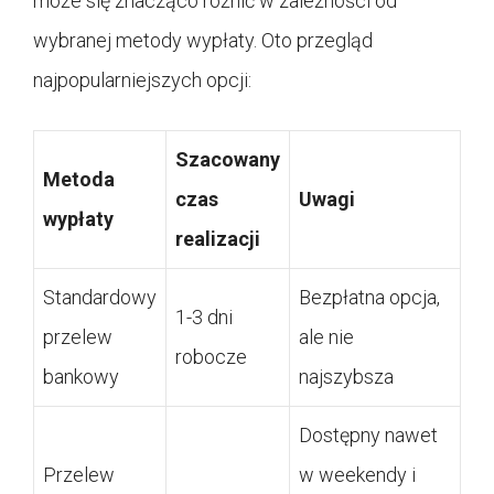
może się znacząco różnić w zależności od
wybranej metody wypłaty. Oto przegląd
najpopularniejszych opcji:
Szacowany
Metoda
czas
Uwagi
wypłaty
realizacji
Standardowy
Bezpłatna opcja,
1-3 dni
przelew
ale nie
robocze
bankowy
najszybsza
Dostępny nawet
Przelew
w weekendy i