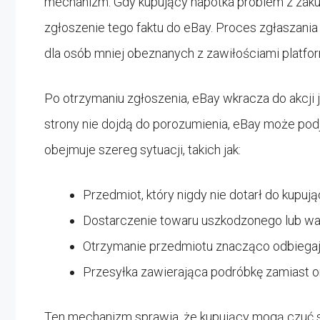
mechanizm. Gdy kupujący napotka problem z zak
zgłoszenie tego faktu do eBay. Proces zgłaszania s
dla osób mniej obeznanych z zawiłościami platfor
Po otrzymaniu zgłoszenia, eBay wkracza do akcji
strony nie dojdą do porozumienia, eBay może pod
obejmuje szereg sytuacji, takich jak:
Przedmiot, który nigdy nie dotarł do kupuj
Dostarczenie towaru uszkodzonego lub w
Otrzymanie przedmiotu znacząco odbiega
Przesyłka zawierająca podróbkę zamiast o
Ten mechanizm sprawia, że kupujący mogą czuć si