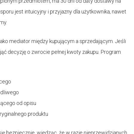
upionym przedmiotem, ma 30 dni od daty dostawy na
poru jest intuicyjny i przyjazny dla użytkownika, nawet
my.
 jako mediator między kupującym a sprzedającym. Jeśli
jąć decyzję o zwrocie pełnej kwoty zakupu. Program
ącego
adliwego
jącego od opisu
ryginalnego produktu
ę bezpiecznie, wiedząc, że w razie nieprzewidzianych