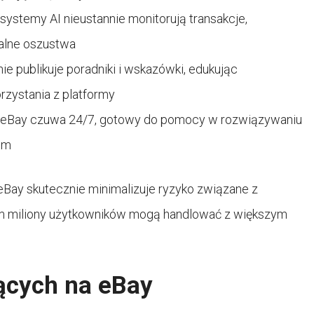
stemy AI nieustannie monitorują transakcje,
alne oszustwa
ie publikuje poradniki i wskazówki, edukując
zystania z platformy
a eBay czuwa 24/7, gotowy do pomocy w rozwiązywaniu
em
ay skutecznie minimalizuje ryzyko związane z
rym miliony użytkowników mogą handlować z większym
ących na eBay